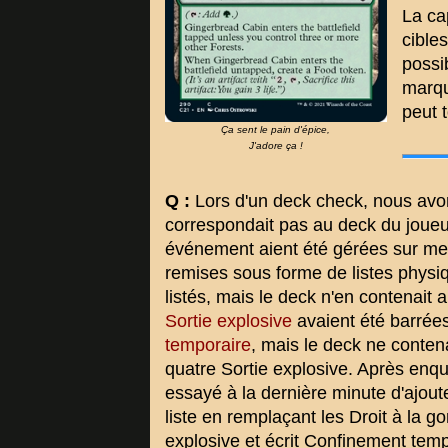
La ca
cible
possi
marqu
peut 
Ça sent le pain d'épice,
J'adore ça !
Q :
Lors d'un deck check, nous avon
correspondait pas au deck du joueur
événement aient été gérées sur me
remises sous forme de listes phys
listés, mais le deck n'en contenait 
Sortie explosive
avaient été barrée
temporaire
, mais le deck ne conte
quatre Sortie explosive. Après enq
essayé à la dernière minute d'ajou
liste en remplaçant les Droit à la go
explosive et écrit Confinement tempor