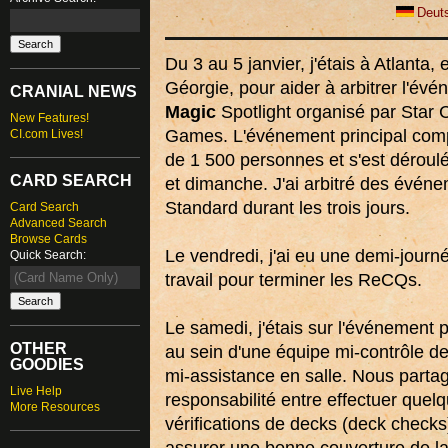
Deut
Du 3 au 5 janvier, j'étais à Atlanta, 
Géorgie, pour aider à arbitrer l'év
CRANIAL NEWS
Magic
Spotlight organisé par Star C
New Features!
Games. L'événement principal comp
CI.com Lives!
de 1 500 personnes et s'est déroul
CARD SEARCH
et dimanche. J'ai arbitré des évén
Standard durant les trois jours.
Card Search
Advanced Search
Browse Cards
Le vendredi, j'ai eu une demi-journ
Quick Search:
travail pour terminer les ReCQs.
Le samedi, j'étais sur l'événement p
OTHER
au sein d'une équipe mi-contrôle d
GOODIES
mi-assistance en salle. Nous partag
Live Help
responsabilité entre effectuer quel
More Resources
vérifications de decks (deck checks