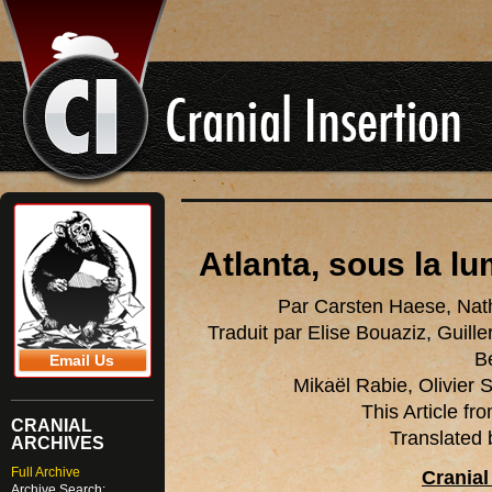
Atlanta, sous la l
Par Carsten Haese, Nat
Traduit par Elise Bouaziz, Guil
B
Email Us
Mikaël Rabie, Olivier 
This Article f
CRANIAL
Translated 
ARCHIVES
Full Archive
Cranial
Archive Search: