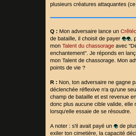
plusieurs créatures attaquantes (ce 
Q :
Mon adversaire lance un
Crêtéc
de bataille, il choisit de payer
, 
mon
Talent du chassorage
avec "Dét
enchantement". Je réponds en lan
mon Talent de chassorage. Mon adv
points de vie ?
R :
Non, ton adversaire ne gagne pa
déclenchée réflexive n'a qu'une seule
champ de bataille et est revenue en
donc plus aucune cible valide, elle n
lorsqu'elle essaie de se résoudre.
A noter : s'il avait payé un
de plus
exiler ton cimetière, la capacité dé