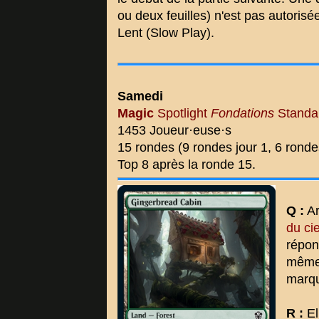
ou deux feuilles) n'est pas autorisé
Lent (Slow Play).
Samedi
Magic
Spotlight
Fondations
Standa
1453 Joueur·euse·s
15 rondes (9 rondes jour 1, 6 ronde
Top 8 après la ronde 15.
Q :
Ar
du cie
répon
même 
marqu
R :
El