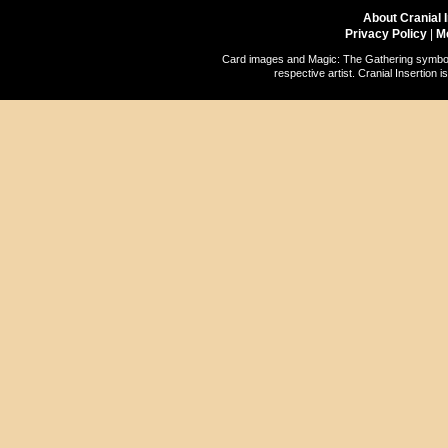
About Cranial 
Privacy Policy
|
M
Card images and Magic: The Gathering symbols
respective artist. Cranial Insertio