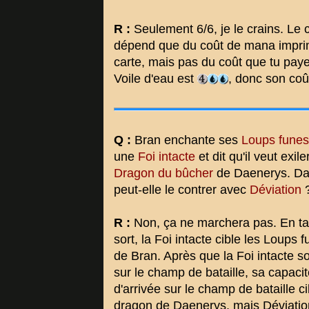
R :
Seulement 6/6, je le crains. Le 
dépend que du coût de mana imprimé
carte, mais pas du coût que tu paye
Voile d'eau est
, donc son coû
Q :
Bran enchante ses
Loups funes
une
Foi intacte
et dit qu'il veut exile
Dragon du bûcher
de Daenerys. Da
peut-elle le contrer avec
Déviation
R :
Non, ça ne marchera pas. En ta
sort, la Foi intacte cible les Loups 
de Bran. Après que la Foi intacte so
sur le champ de bataille, sa capaci
d'arrivée sur le champ de bataille ci
dragon de Daenerys, mais Déviatio