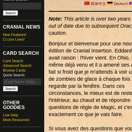
简体中文
Deutsch
Note:
This article is over two years 
out of date due to subsequent Orac
CRANIAL NEWS
caution.
New Features!
CI.com Lives!
Bonjour et bienvenue pour une nou
édition de Cranial Insertion. Eddard
CARD SEARCH
avait raison : l'hiver vient. En Ohio, i
Card Search
même déjà venu et il a amené ses a
Advanced Search
Browse Cards
fait si froid que je m'attends à voir
Quick Search:
de zombies de glace à chaque fois 
regarde par la fenêtre. Dans ces
circonstances, le mieux est de rest
l'intérieur, au chaud et de répondre
OTHER
questions de règle de Magic, et c'e
GOODIES
exactement ce que je vais faire.
Live Help
More Resources
Si vous avez des questions que vo