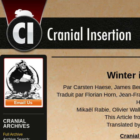
Winter
Par Carsten Haese, James Ben
Traduit par Florian Horn, Jean-Fr
H
Email Us
Mikaël Rabie, Olivier Wa
This Article 
CRANIAL
Translated b
ARCHIVES
Full Archive
Cranial
Archive Search: