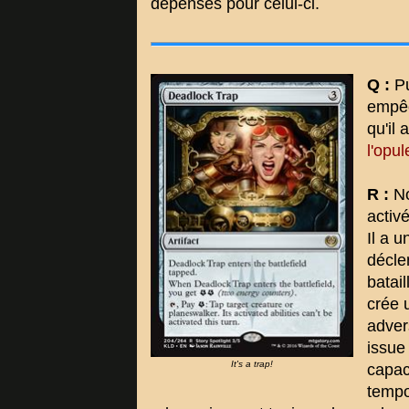
dépenses pour celui-ci.
Q :
Pu
empêc
qu'il
l'opu
R :
No
activ
Il a 
décle
batai
crée 
adver
issue
It's a trap!
capac
tempo