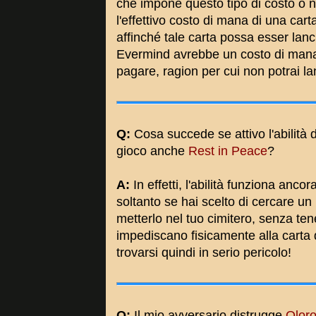
che impone questo tipo di costo o
l'effettivo costo di mana di una ca
affinché tale carta possa esser lan
Evermind avrebbe un costo di mana
pagare, ragion per cui non potrai l
Q:
Cosa succede se attivo l'abilità 
gioco anche
Rest in Peace
?
A:
In effetti, l'abilità funziona ancor
soltanto se hai scelto di cercare un
metterlo nel tuo cimitero, senza tene
impediscano fisicamente alla carta di
trovarsi quindi in serio pericolo!
Q:
Il mio avversario distrugge
Oloro