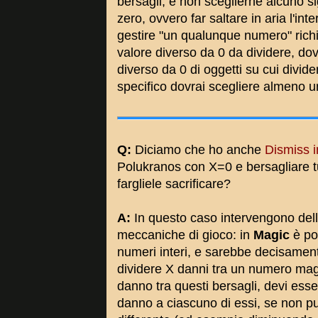
bersagli, e non sceglierne alcuno s
zero, ovvero far saltare in aria l'int
gestire "un qualunque numero" ric
valore diverso da 0 da dividere, do
diverso da 0 di oggetti su cui divi
specifico dovrai scegliere almeno u
Q:
Diciamo che ho anche
Dismiss 
Polukranos con X=0 e bersagliare tu
fargliele sacrificare?
A:
In questo caso intervengono delle
meccaniche di gioco: in
Magic
è po
numeri interi, e sarebbe decisament
dividere X danni tra un numero maggi
danno tra questi bersagli, devi ess
danno a ciascuno di essi, se non pu