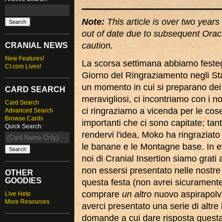
Note:
This article is over two years 
out of date due to subsequent Orac
caution.
CRANIAL NEWS
New Features!
La scorsa settimana abbiamo festeg
CI.com Lives!
Giorno del Ringraziamento negli Stat
un momento in cui si preparano dei 
CARD SEARCH
meravigliosi, ci incontriamo con i nos
Card Search
ci ringraziamo a vicenda per le cos
Advanced Search
Browse Cards
importanti che ci sono capitate; tan
Quick Search:
rendervi l'idea, Moko ha ringraziato 
le banane e le Montagne base. In effe
noi di Cranial Insertion siamo grati
non essersi presentato nelle nostre
OTHER
GOODIES
questa festa (non avrei sicuramente
comprare
un altro
nuovo aspirapolv
Live Help
More Resources
averci presentato una serie di altre i
domande a cui dare risposta quest