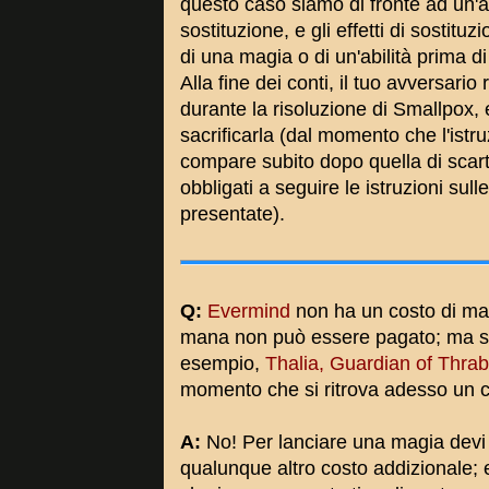
questo caso siamo di fronte ad un'abi
sostituzione, e gli effetti di sostit
di una magia o di un'abilità prima di
Alla fine dei conti, il tuo avversario
durante la risoluzione di Smallpox, 
sacrificarla (dal momento che l'istr
compare subito dopo quella di scart
obbligati a seguire le istruzioni sull
presentate).
Q:
Evermind
non ha un costo di mana
mana non può essere pagato; ma se
esempio,
Thalia, Guardian of Thra
momento che si ritrova adesso un 
A:
No! Per lanciare una magia devi 
qualunque altro costo addizionale; 