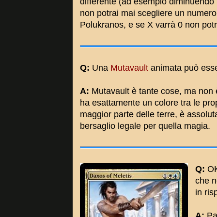
differente (ad esempio diminuendo il 
non potrai mai scegliere un numero d
Polukranos, e se X varrà 0 non potra
Q:
Una
Mutavault
animata può esse
A:
Mutavault è tante cose, ma non
ha esattamente un colore tra le prop
maggior parte delle terre, è assolu
bersaglio legale per quella magia.
Q:
OK
che n
in ri
A:
Pac