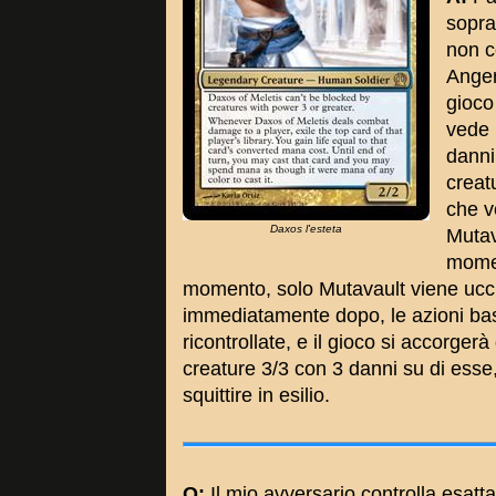
sopra
non c
Anger 
gioco
vede 
danni
creat
che v
Daxos l'esteta
Mutav
momen
momento, solo Mutavault viene ucc
immediatamente dopo, le azioni bas
ricontrollate, e il gioco si accorge
creature 3/3 con 3 danni su di ess
squittire in esilio.
Q:
Il mio avversario controlla esat