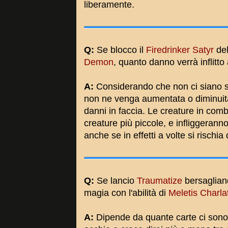
liberamente.
Q:
Se blocco il
Firedrinker Satyr
del
Demon
, quanto danno verrà inflitto
A:
Considerando che non ci siano s
non ne venga aumentata o diminuita 
danni in faccia. Le creature in com
creature più piccole, e infliggerann
anche se in effetti a volte si risch
Q:
Se lancio
Traumatize
bersagliand
magia con l'abilità di
Meletis Charla
A:
Dipende da quante carte ci sono