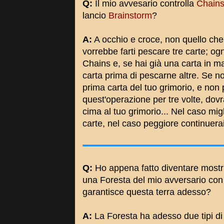
Q:
Il mio avvesario controlla
Chains
lancio
Brainstorm
?
A:
A occhio e croce, non quello che 
vorrebbe farti pescare tre carte; og
Chains e, se hai già una carta in ma
carta prima di pescarne altre. Se n
prima carta del tuo grimorio, e non 
quest'operazione per tre volte, dov
cima al tuo grimorio... Nel caso mig
carte, nel caso peggiore continuerai
Q:
Ho appena fatto diventare most
una Foresta del mio avversario con l'
garantisce questa terra adesso?
A:
La Foresta ha adesso due tipi di t