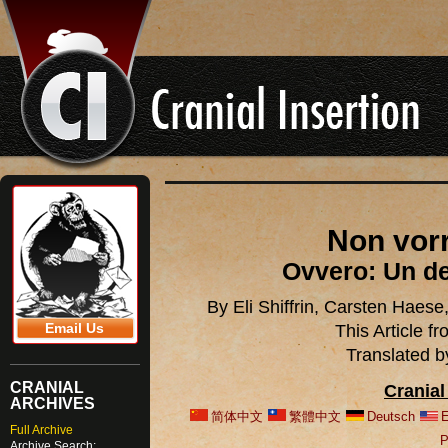
Non vor
Ovvero: Un de
By Eli Shiffrin, Carsten Haes
Email Us
This Article 
Translated 
CRANIAL
Cranial
ARCHIVES
简体中文
繁體中文
Deutsch
E
Full Archive
P
Archive Search: