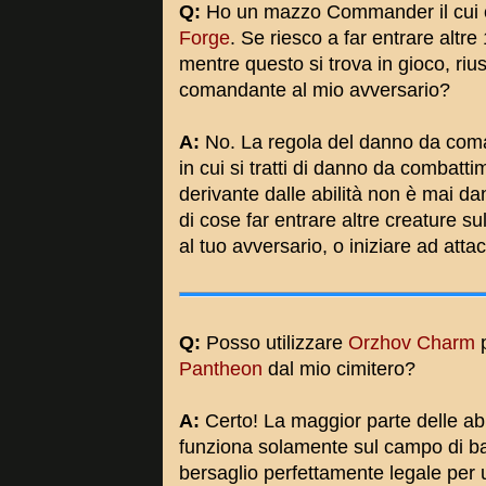
Q:
Ho un mazzo Commander il cui
Forge
. Se riesco a far entrare altre
mentre questo si trova in gioco, riu
comandante al mio avversario?
A:
No. La regola del danno da coma
in cui si tratti di danno da combat
derivante dalle abilità non è mai d
di cose far entrare altre creature su
al tuo avversario, o iniziare ad att
Q:
Posso utilizzare
Orzhov Charm
p
Pantheon
dal mio cimitero?
A:
Certo! La maggior parte delle abil
funziona solamente sul campo di bat
bersaglio perfettamente legale per 