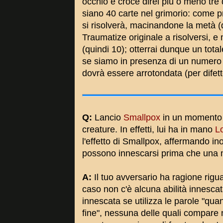
occhio e croce direi più o meno tr
siano 40 carte nel grimorio: come p
si risolverà, macinandone la metà (q
Traumatize originale a risolversi, e
(quindi 10); otterrai dunque un tota
se siamo in presenza di un numero 
dovrà essere arrotondata (per difet
Q:
Lancio
Smallpox
in un momento i
creature. In effetti, lui ha in mano
L
l'effetto di Smallpox, affermando ino
possono innescarsi prima che una ma
A:
Il tuo avversario ha ragione rigua
caso non c'è alcuna abilità innescata 
innescata se utilizza le parole "quand
fine", nessuna delle quali compare ne