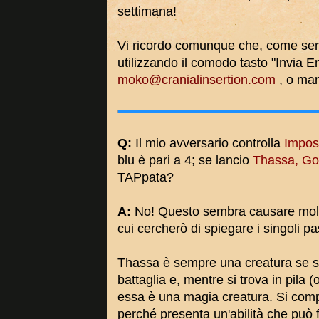
settimana!
Vi ricordo comunque che, come sem
utilizzando il comodo tasto "Invia E
moko@cranialinsertion.com
, o ma
Q:
Il mio avversario controlla
Impos
blu è pari a 4; se lancio
Thassa, Go
TAPpata?
A:
No! Questo sembra causare moltis
cui cercherò di spiegare i singoli p
Thassa è sempre una creatura se si
battaglia e, mentre si trova in pila 
essa è una magia creatura. Si comp
perché presenta un'abilità che può 